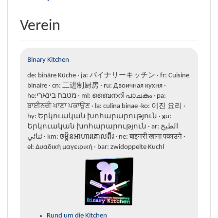
Verein
Binary Kitchen
de: binäre Küche · ja: バイナリーキッチン · fr: Cuisine
binaire · cn: 二进制厨房 · ru: Двоичная кухня ·
he:מטבח בינארי · ml: ബൈനറി പാചകം · pa:
ਬਾਈਨਰੀ ਖਾਣਾ ਪਕਾਉਣ · la: culina binae ·ko: 이진 요리 ·
hy: Երկուական խոհարարություն · gu:
Երկուական խոհարարություն · ar: الطبخ
ثنائي · km: ចម្អិនអាហារគោលពីរ · ne: बाइनरी खाना पकाउने ·
el: Δυαδική μαγειρική · bar: zwidoppelte Kuchl
Rund um die Kitchen