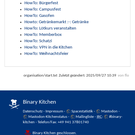
HowTo: Bürgerfest
HowTo: Campusfest
HowTo: Gasofen
Howto: Getränkemarkt :-: Getränke
HowTo: Lötkurs veranstalten
HowTo: Memberbox
HowTo: Schatzi
HowTo: VPN in die Kitchen
HowTo: Weihnachtsfeier
organisation/start.txt
Zuletzt geändert:
2025/09/27 10:39
von
flo
Binary Kitchen
Datenschutz
-
Impressum
-
Spacestatistik
-
Mastodon
-
Mastodon-Kitchenstatus
-
Mailingliste
-
IRC
:
#binary-
kitchen
- Telefon/Fax: +49 941 37801740
Binary Kitchen geschlossen.