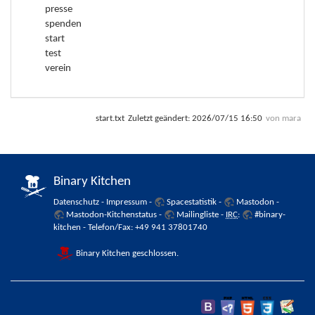
presse
spenden
start
test
verein
start.txt
Zuletzt geändert:
2026/07/15 16:50
von
mara
Binary Kitchen
Datenschutz
-
Impressum
-
Spacestatistik
-
Mastodon
-
Mastodon-Kitchenstatus
-
Mailingliste
-
IRC
:
#binary-
kitchen
- Telefon/Fax: +49 941 37801740
Binary Kitchen geschlossen.