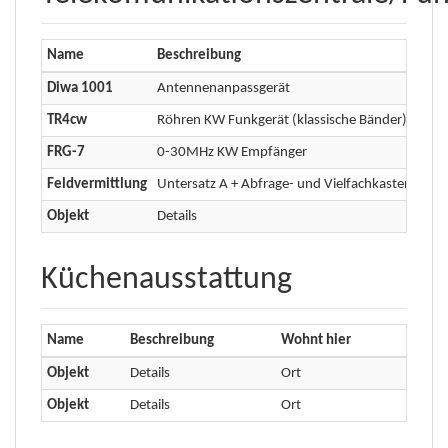
Name
Beschreibung
Woh
Diwa 1001
Antennenanpassgerät
Fun
TR4cw
Röhren KW Funkgerät (klassische Bänder)
Fun
FRG-7
0-30MHz KW Empfänger
Fun
Feldvermittlung
Untersatz A + Abfrage- und Vielfachkasten
Fun
Objekt
Details
Ort
Küchenausstattung
Name
Beschreibung
Wohnt hier
Objekt
Details
Ort
Objekt
Details
Ort