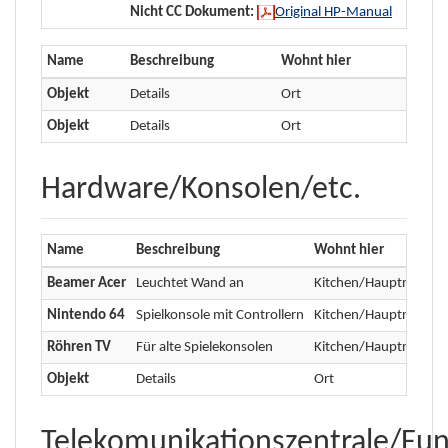
Nicht CC Dokument:
Original HP-Manual
Name
Beschreibung
Wohnt hier
Objekt
Details
Ort
Objekt
Details
Ort
Hardware/Konsolen/etc.
Name
Beschreibung
Wohnt hier
Beamer Acer
Leuchtet Wand an
Kitchen/Hauptraum/D
Nintendo 64
Spielkonsole mit Controllern
Kitchen/Hauptraum/K
Röhren TV
Für alte Spielekonsolen
Kitchen/Hauptraum/K
Objekt
Details
Ort
Telekomunikationszentrale/Fu