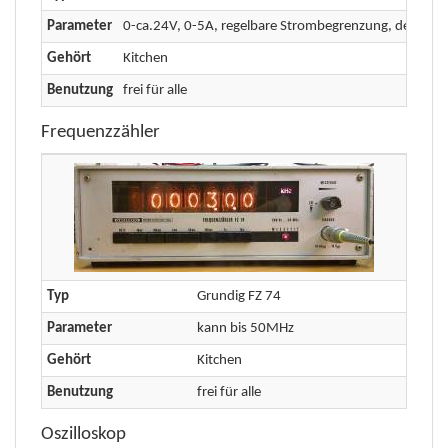
Parameter
0-ca.24V, 0-5A, regelbare Strombegrenzung, der Traf
Gehört
Kitchen
Benutzung
frei für alle
Frequenzzähler
Typ
Grundig FZ 74
Parameter
kann bis 50MHz
Gehört
Kitchen
Benutzung
frei für alle
Oszilloskop