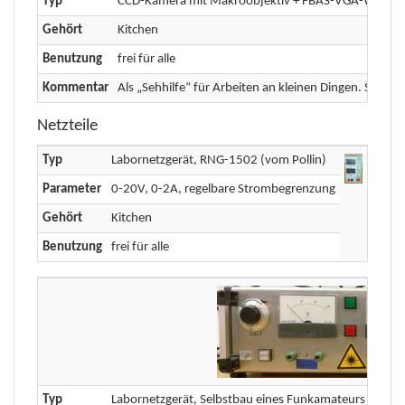
Typ
CCD-Kamera mit Makroobjektiv + FBAS-VGA-Wandle
Gehört
Kitchen
Benutzung
frei für alle
Kommentar
Als „Sehhilfe“ für Arbeiten an kleinen Dingen. Seit w
Netzteile
Typ
Labornetzgerät, RNG-1502 (vom Pollin)
Parameter
0-20V, 0-2A, regelbare Strombegrenzung
Gehört
Kitchen
Benutzung
frei für alle
Typ
Labornetzgerät, Selbstbau eines Funkamateurs (aus N