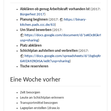
Abklären ob genug Arbeitskraft vorhanden ist
(2017:
Bürgerfest 2017
)
Planung beginnen
(2017:
https://binary-
kitchen.pads.ccc.de/63
)
Um Stand bewerben
(2017:
https://docs.google.com/document/d/1eKOcBGkrMFEbV
usp=sharing
)
Platz abklären
Schichtplan aufstellen und verbreiten
(2017:
https://docs.google.com/spreadsheets/d/1bgbqRnAVB
6AYZA9ZRDISA/edit?usp=sharing
)
Tische reservieren
Eine Woche vorher
Zelt besorgen
Leute an Schichtplan erinnern
Transportmittel besorgen
Lageplan erstellen (draw.io