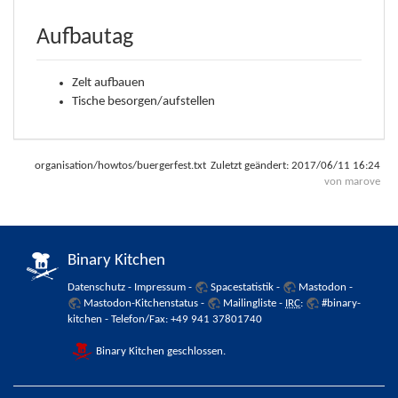
Aufbautag
Zelt aufbauen
Tische besorgen/aufstellen
organisation/howtos/buergerfest.txt
Zuletzt geändert:
2017/06/11 16:24
von
marove
Binary Kitchen
Datenschutz
-
Impressum
-
Spacestatistik
-
Mastodon
-
Mastodon-Kitchenstatus
-
Mailingliste
-
IRC
:
#binary-
kitchen
- Telefon/Fax: +49 941 37801740
Binary Kitchen geschlossen.