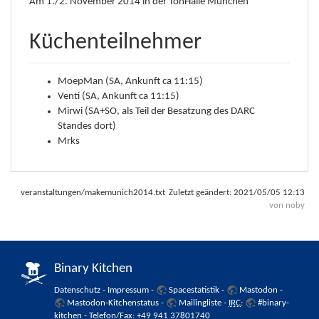
Am 1./2. November 2014 in der TonHalle München
Küchenteilnehmer
MoepMan (SA, Ankunft ca 11:15)
Venti (SA, Ankunft ca 11:15)
Mirwi (SA+SO, als Teil der Besatzung des DARC
Standes dort)
Mrks
veranstaltungen/makemunich2014.txt
Zuletzt geändert:
2021/05/05 12:13
von
noby
Binary Kitchen
Datenschutz
-
Impressum
-
Spacestatistik
-
Mastodon
-
Mastodon-Kitchenstatus
-
Mailingliste
-
IRC
:
#binary-
kitchen
- Telefon/Fax: +49 941 37801740