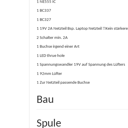
1 NE555 IC
1 BC337
1 BC327
1 19V 2A Netzteil Bsp. Laptop Netzteil !!Kein stärker
2 Schalter min. 2A
1 Buchse irgend einer Art
1 LED thrue hole
1 Spannungswandler 19V auf Spannung des Lüfters
1 92mm Lüfter
1 Zur Netzteil passende Buchse
Bau
Spule