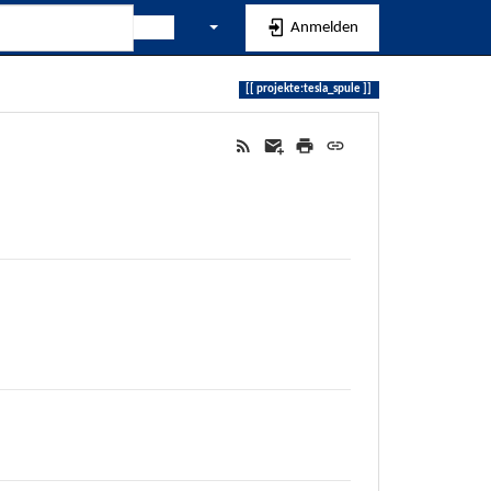
Anmelden
projekte:tesla_spule