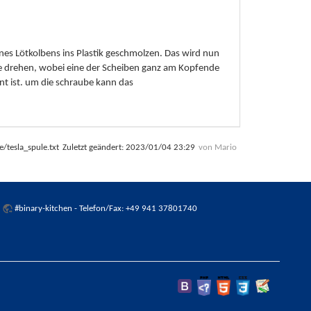
ines Lötkolbens ins Plastik geschmolzen. Das wird nun
be drehen, wobei eine der Scheiben ganz am Kopfende
nt ist. um die schraube kann das
e/tesla_spule.txt
Zuletzt geändert:
2023/01/04 23:29
von
Mario
:
#binary-kitchen
- Telefon/Fax: +49 941 37801740