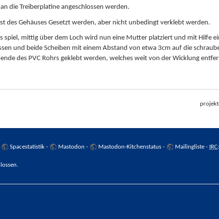
l an die Treiberplatine angeschlossen werden.
est des Gehäuses Gesetzt werden, aber nicht unbedingt verklebt werden.
 spiel, mittig über dem Loch wird nun eine Mutter platziert und mit Hilfe e
lassen und beide Scheiben mit einem Abstand von etwa 3cm auf die schrau
s ende des PVC Rohrs geklebt werden, welches weit von der Wicklung entfer
projekt
-
Spacestatistik
-
Mastodon
-
Mastodon-Kitchenstatus
-
Mailingliste
-
IRC
lossen.