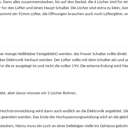
Dann alles zusammenstecken, bis auf den Deckel. die 4 Löcher sind für ei
 für den Lüfter und einen Haupt Schalter. Die Löcher sind extra zu klein, 
 kommt ein 92mm Lüfter, die Öffnungen brauchen auch noch Lüftergitter, w
er menge Heißkleber Festgeklebt) werden. der Power Schalter sollte direkt
ber Elektronik Verbaut werden. Der Lüfter sollte mit dem Schalter ein und
ie er ausgelegt ist und nicht die vollen 19V. Die externe Erdung wird hie
klebt, aber davor müssen wir 3 Löcher Bohren,
e Hochstromwicklung wird dann auch endlich an die Elektronik angelötet. Di
ng geändert werden. Das Ende der Hochspannungswicklung wird an die gleiche
teckers, hierzu muss ein Loch an einer beliebigen stelle ins Gehäuse geboh