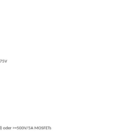
275V
il) oder >=500V/5A MOSFETs