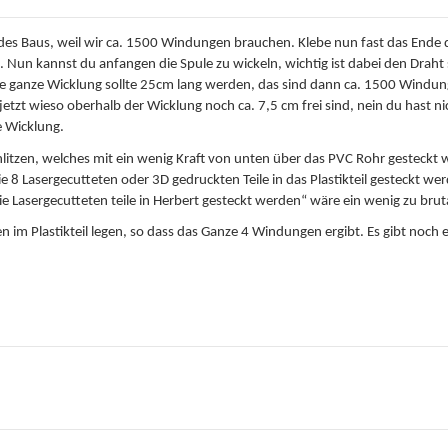
Teil des Baus, weil wir ca. 1500 Windungen brauchen. Klebe nun fast das End
. Nun kannst du anfangen die Spule zu wickeln, wichtig ist dabei den Drah
Die ganze Wicklung sollte 25cm lang werden, das sind dann ca. 1500 Windun
 jetzt wieso oberhalb der Wicklung noch ca. 7,5 cm frei sind, nein du hast n
e Wicklung.
chlitzen, welches mit ein wenig Kraft von unten über das PVC Rohr gesteckt
e 8 Lasergecutteten oder 3D gedruckten Teile in das Plastikteil gesteckt we
 Lasergecutteten teile in Herbert gesteckt werden“ wäre ein wenig zu brutal, 
fen im Plastikteil legen, so dass das Ganze 4 Windungen ergibt. Es gibt noc