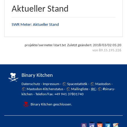
Aktueller Stand
SWR Meter: Aktueller Stand
projekte/swrmeter/start.txt
Zuletzt geändert:
2018/03/02 05:20
von
89.15.195.226
Binary Kitchen
Datenschutz
-
Impressum
-
Spacestatistik
-
Mastodon
-
Mastodon-Kitchenstatus
-
Mailingliste
-
IRC
:
#binary-
kitchen
- Telefon/Fax: +49 941 37801740
Binary Kitchen geschlossen.