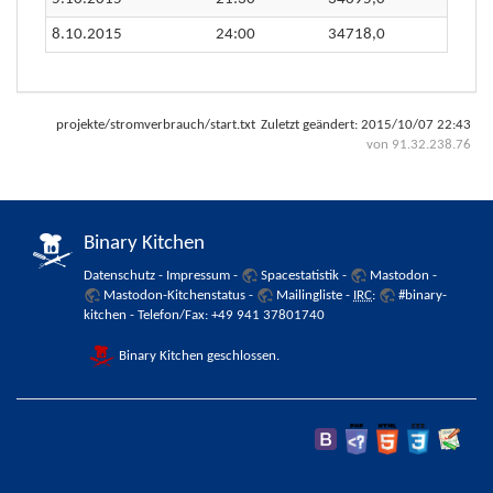
8.10.2015
24:00
34718,0
projekte/stromverbrauch/start.txt
Zuletzt geändert:
2015/10/07 22:43
von
91.32.238.76
Binary Kitchen
Datenschutz
-
Impressum
-
Spacestatistik
-
Mastodon
-
Mastodon-Kitchenstatus
-
Mailingliste
-
IRC
:
#binary-
kitchen
- Telefon/Fax: +49 941 37801740
Binary Kitchen geschlossen.