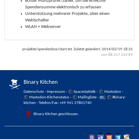
echter Münzprüfer/zähler, um die erreichte
Spendensumme elektronisch zu erfassen
Unterstützung mehrerer Projekte, über einen
Wahlschalter
WLAN + Webserver
projekte/spendenbox/start.txt
Zuletzt geändert:
2014/02/19 18:31
von
88.217.143.89
Binary Kitchen
Datenschutz
-
Impressum
-
Spacestatistik
-
Mastodon
-
Mastodon-Kitchenstatus
-
Mailingliste
-
IRC
:
#binary-
kitchen
- Telefon/Fax: +49 941 37801740
Binary Kitchen geschlossen.