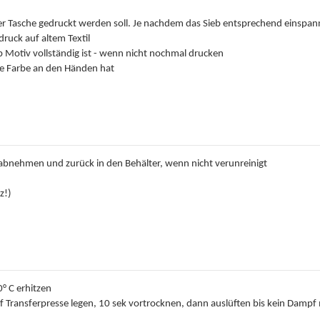
der Tasche gedruckt werden soll. Je nachdem das Sieb entsprechend einspa
druck auf altem Textil
ob Motiv vollständig ist - wenn nicht nochmal drucken
e Farbe an den Händen hat
b abnehmen und zurück in den Behälter, wenn nicht verunreinigt
z!)
0° C erhitzen
uf Transferpresse legen, 10 sek vortrocknen, dann auslüften bis kein Dam