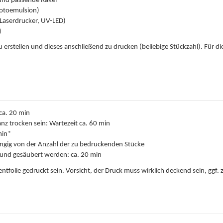
 und passende Rakel
hotoemulsion)
 Laserdrucker, UV-LED)
)
u erstellen und dieses anschließend zu drucken (beliebige Stückzahl). Für d
ca. 20 min
nz trocken sein: Wartezeit ca. 60 min
min*
ängig von der Anzahl der zu bedruckenden Stücke
 und gesäubert werden: ca. 20 min
rentfolie gedruckt sein. Vorsicht, der Druck muss wirklich deckend sein, ggf.