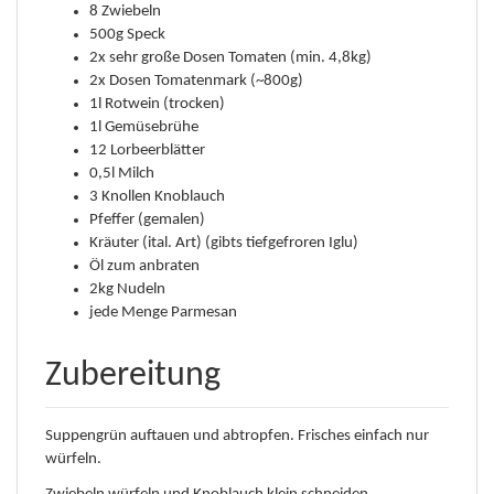
8 Zwiebeln
500g Speck
2x sehr große Dosen Tomaten (min. 4,8kg)
2x Dosen Tomatenmark (~800g)
1l Rotwein (trocken)
1l Gemüsebrühe
12 Lorbeerblätter
0,5l Milch
3 Knollen Knoblauch
Pfeffer (gemalen)
Kräuter (ital. Art) (gibts tiefgefroren Iglu)
Öl zum anbraten
2kg Nudeln
jede Menge Parmesan
Zubereitung
Suppengrün auftauen und abtropfen. Frisches einfach nur
würfeln.