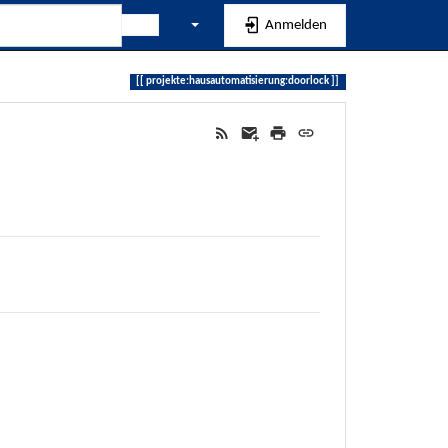
Anmelden
projekte:hausautomatisierung:doorlock