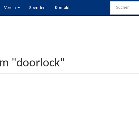
Verein
Spenden
Kontakt
em "doorlock"