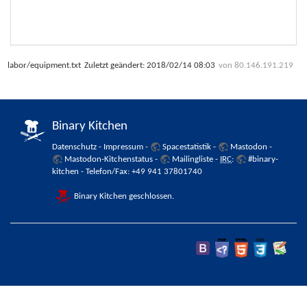
labor/equipment.txt
Zuletzt geändert:
2018/02/14 08:03
von
80.146.191.219
Binary Kitchen
Datenschutz
-
Impressum
-
Spacestatistik
-
Mastodon
-
Mastodon-Kitchenstatus
-
Mailingliste
-
IRC
:
#binary-
kitchen
- Telefon/Fax: +49 941 37801740
Binary Kitchen geschlossen.