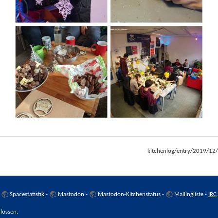
kitchenlog/entry/2019/12/
-
Spacestatistik
-
Mastodon
-
Mastodon-Kitchenstatus
-
Mailingliste
-
IRC
lossen.