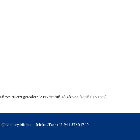
08.txt
Zuletzt geändert:
2019/12/08 16:48
von
87.181.160.128
:
#binary-kitchen
- Telefon/Fax: +49 941 37801740