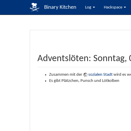
Binary Kitchen
Log
Hackspace
Adventslöten: Sonntag,
Zusammen mit der
sozialen Stadt
wird es we
Es gibt Plätzchen, Punsch und Lötkolben