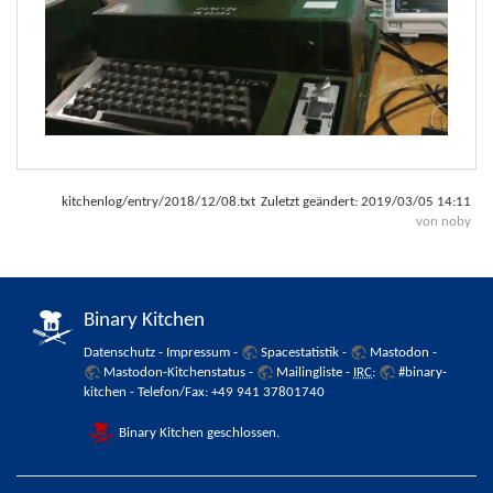
kitchenlog/entry/2018/12/08.txt
Zuletzt geändert:
2019/03/05 14:11
von
noby
Binary Kitchen
Datenschutz
-
Impressum
-
Spacestatistik
-
Mastodon
-
Mastodon-Kitchenstatus
-
Mailingliste
-
IRC
:
#binary-
kitchen
- Telefon/Fax: +49 941 37801740
Binary Kitchen geschlossen.