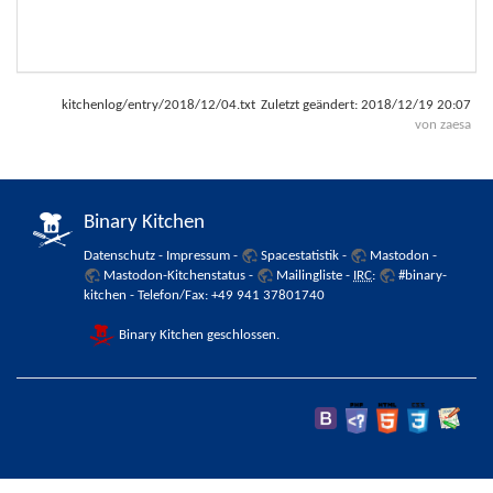
kitchenlog/entry/2018/12/04.txt
Zuletzt geändert:
2018/12/19 20:07
von
zaesa
Binary Kitchen
Datenschutz
-
Impressum
-
Spacestatistik
-
Mastodon
-
Mastodon-Kitchenstatus
-
Mailingliste
-
IRC
:
#binary-
kitchen
- Telefon/Fax: +49 941 37801740
Binary Kitchen geschlossen.