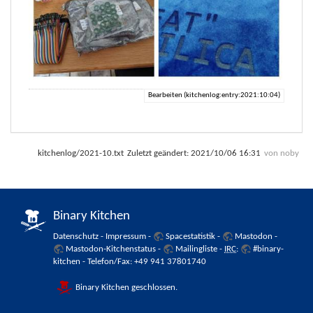
Bearbeiten (kitchenlog:entry:2021:10:04)
kitchenlog/2021-10.txt
Zuletzt geändert:
2021/10/06 16:31
von
noby
Binary Kitchen
Datenschutz
-
Impressum
-
Spacestatistik
-
Mastodon
-
Mastodon-Kitchenstatus
-
Mailingliste
-
IRC
:
#binary-
kitchen
- Telefon/Fax: +49 941 37801740
Binary Kitchen geschlossen.