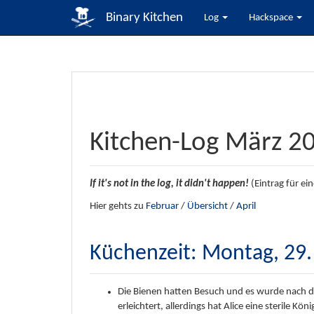
Binary Kitchen
Log
Hackspace
Kitchen-Log März 2
If it's not in the log, it didn't happen!
(Eintrag für ei
Hier gehts zu
Februar
/
Übersicht
/
April
Küchenzeit: Montag, 29. 
Die Bienen hatten Besuch und es wurde nach de
erleichtert, allerdings hat Alice eine sterile Köni