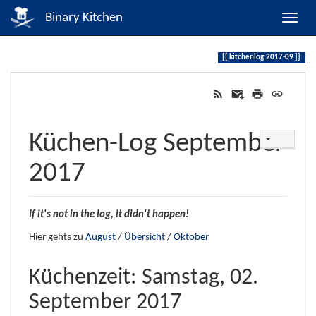
Binary Kitchen
kitchenlog:2017-09
Küchen-Log September
2017
If it's not in the log, it didn't happen!
Hier gehts zu
August
/
Übersicht
/
Oktober
Küchenzeit: Samstag, 02.
September 2017