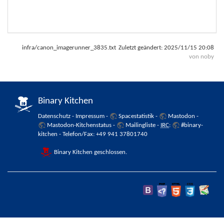
infra/canon_imagerunner_3835.txt
Zuletzt geändert:
2025/11/15 20:08
von
noby
Binary Kitchen
Datenschutz
-
Impressum
-
Spacestatistik
-
Mastodon
-
Mastodon-Kitchenstatus
-
Mailingliste
-
IRC
:
#binary-
kitchen
- Telefon/Fax: +49 941 37801740
Binary Kitchen geschlossen.