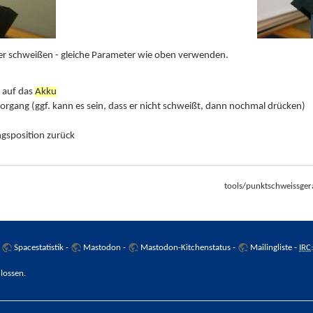
er schweißen - gleiche Parameter wie oben verwenden.
 auf das
Akku
organg (ggf. kann es sein, dass er nicht schweißt, dann nochmal drücken)
gsposition zurück
tools/punktschweissgera
-
Spacestatistik
-
Mastodon
-
Mastodon-Kitchenstatus
-
Mailingliste
-
IRC
lossen.