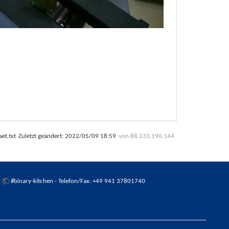
et.txt
Zuletzt geändert:
2022/05/09 18:59
von
88.133.190.144
:
#binary-kitchen
- Telefon/Fax: +49 941 37801740