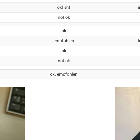
ok(ish)
not ok
ok
empfohlen
ok
not ok
ok, empfohlen